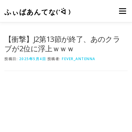
コ
ン
ふぃばあんてな(*ᐛ )
メニュー
テ
ン
ツ
へ
CONTACT
RSS
【衝撃】J2第13節が終了、あのクラ
ス
キ
ブが2位に浮上ｗｗｗ
ッ
プ
投稿日:
2025年5月4日
投稿者:
FEVER_ANTENNA