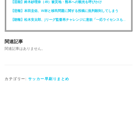
【芸能】鈴木紗理奈（49）被災地・熊本への観光を呼びかけ
【悲報】本田圭佑、W杯と移民問題に関する投稿に批判殺到してしまう
【朗報】松木安太郎、Jリーグ監督再チャレンジに意欲「一応ライセンスも持っているので」
関連記事
関連記事はありません。
カテゴリー:
サッカー早刷りまとめ