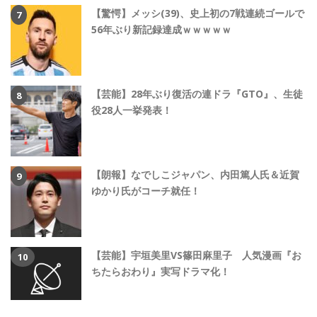
【驚愕】メッシ(39)、史上初の7戦連続ゴールで
56年ぶり新記録達成ｗｗｗｗｗ
【芸能】28年ぶり復活の連ドラ『GTO』、生徒
役28人一挙発表！
【朗報】なでしこジャパン、内田篤人氏＆近賀
ゆかり氏がコーチ就任！
【芸能】宇垣美里VS篠田麻里子 人気漫画『お
ちたらおわり』実写ドラマ化！