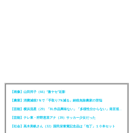
【画像】山田邦子（66）“激ヤセ”近影
【農業】消費減税1％で「手取り7％減る」納税免除農家の苦悩
【芸能】横浜流星（29）「BL作品興味ない」「多様性分からない」発言巡りFCが注意喚起
【芸能】テレ東・狩野恵里アナ（39）サッカー少女だった
【社会】高木美帆さん（32）国民栄誉賞記念品は「包丁」１０本セット