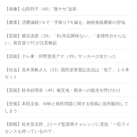
【画像】山田邦子（66）“激ヤセ”近影
【農業】消費減税1％で「手取り7％減る」納税免除農家の苦悩
【芸能】横浜流星（29）「BL作品興味ない」「多様性分からな
い」発言巡りFCが注意喚起
【芸能】テレ東・狩野恵里アナ（39）サッカー少女だった
【社会】高木美帆さん（32）国民栄誉賞記念品は「包丁」１０本
セット
【芸能】鈴木紗理奈（49）被災地・熊本への観光を呼びかけ
【悲報】本田圭佑、W杯と移民問題に関する投稿に批判殺到して
しまう
【朗報】松木安太郎、Jリーグ監督再チャレンジに意欲「一応ライ
センスも持っているので」