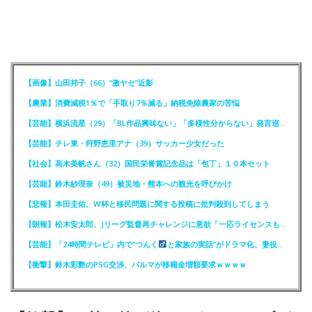
【画像】山田邦子（66）“激ヤセ”近影
【農業】消費減税1％で「手取り7％減る」納税免除農家の苦悩
【芸能】横浜流星（29）「BL作品興味ない」「多様性分からない」発言巡りFCが注意喚起
【芸能】テレ東・狩野恵里アナ（39）サッカー少女だった
【社会】高木美帆さん（32）国民栄誉賞記念品は「包丁」１０本セット
【芸能】鈴木紗理奈（49）被災地・熊本への観光を呼びかけ
【悲報】本田圭佑、W杯と移民問題に関する投稿に批判殺到してしまう
【朗報】松木安太郎、Jリーグ監督再チャレンジに意欲「一応ライセンスも持っているので」
【芸能】「24時間テレビ」内で”つんく
と家族の実話”がドラマ化、妻役は北川景子
【衝撃】鈴木彩艶のPSG交渉、パルマが移籍金増額要求ｗｗｗｗ