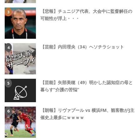
【悲報】チュニジア代表、大会中に監督解任の
可能性が浮上・・・
【芸能】内田理央（34）ヘソチラショット
【芸能】矢部美穂（49）明かした認知症の母と
暮らす“介護の苦悩”
【朗報】リヴァプール vs 横浜FM、観客数がJ主
催史上最多にｗｗｗｗ