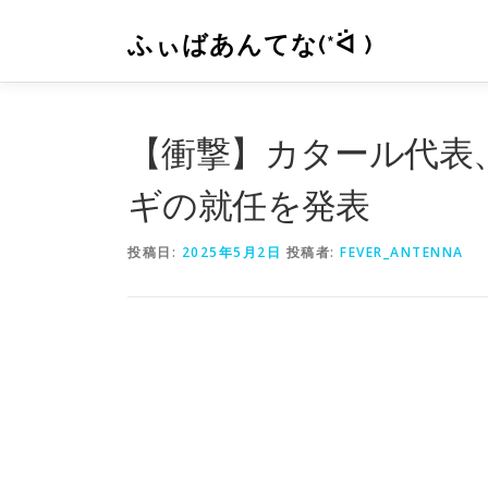
コ
ン
ふぃばあんてな(*ᐛ )
テ
ン
ツ
へ
【衝撃】カタール代表
ス
キ
ギの就任を発表
ッ
プ
投稿日:
2025年5月2日
投稿者:
FEVER_ANTENNA