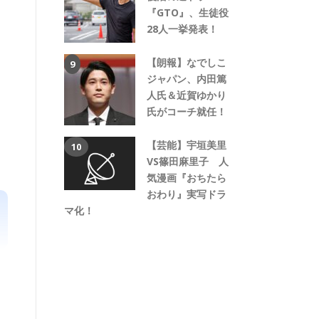
『GTO』、生徒役
28人一挙発表！
【朗報】なでしこ
ジャパン、内田篤
人氏＆近賀ゆかり
氏がコーチ就任！
【芸能】宇垣美里
VS篠田麻里子 人
気漫画『おちたら
おわり』実写ドラ
マ化！