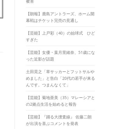
被害
【朗報】鹿島アントラーズ、ホーム開
幕戦はチケット完売の見通し
【芸能】上戸彩（40）の始球式 ひど
すぎた
【芸能】女優・葉月里緒奈、51歳にな
った近影が話題
土田晃之「草サッカーとフットサルや
めました」と告白「20代の若手が来る
んです。つまんなくて」
【芸能】菊地亜美（35）マレーシアと
の2拠点生活を始めると報告
【芸能】『踊る大捜査線』 佐藤二朗
が出演を喜ぶコメントを発表