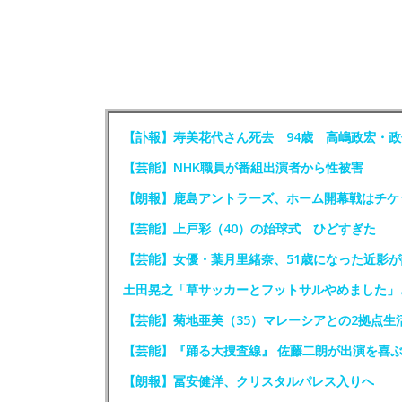
【訃報】寿美花代さん死去 94歳 高嶋政宏・
【芸能】NHK職員が番組出演者から性被害
【朗報】鹿島アントラーズ、ホーム開幕戦はチケ
【芸能】上戸彩（40）の始球式 ひどすぎた
【芸能】女優・葉月里緒奈、51歳になった近影が
土田晃之「草サッカーとフットサルやめました」
【芸能】菊地亜美（35）マレーシアとの2拠点生
【芸能】『踊る大捜査線』 佐藤二朗が出演を喜
【朗報】冨安健洋、クリスタルパレス入りへ