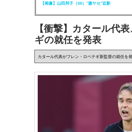
【画像】山田邦子（66）“激ヤセ”近影
【衝撃】カタール代表
ギの就任を発表
カタール代表がフレン・ロペテギ新監督の就任を