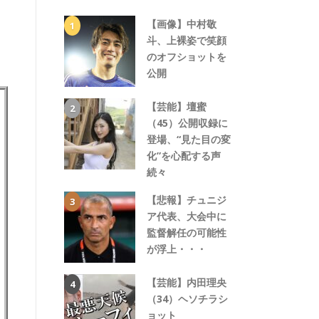
【画像】中村敬
斗、上裸姿で笑顔
のオフショットを
公開
【芸能】壇蜜
（45）公開収録に
登場、“見た目の変
化”を心配する声
続々
【悲報】チュニジ
ア代表、大会中に
監督解任の可能性
が浮上・・・
【芸能】内田理央
（34）ヘソチラシ
ョット