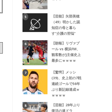
【芸能】矢部美穂
テ
（49）明かした認
知症の母と暮ら
す“介護の苦悩”
【朗報】リヴァプ
ール vs 横浜FM、
観客数がJ主催史上
最多にｗｗｗｗ
【驚愕】メッシ
(39)、史上初の7戦
連続ゴールで56年
ぶり新記録達成ｗ
ｗｗｗｗ
【芸能】28年ぶり
復活の連ドラ