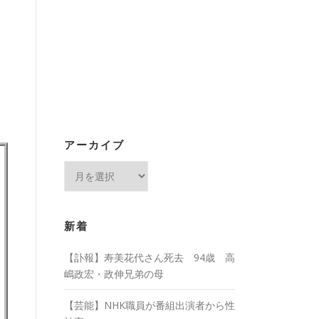
アーカイブ
ア
ー
カ
イ
新着
ブ
【訃報】寿美花代さん死去 94歳 高
嶋政宏・政伸兄弟の母
【芸能】NHK職員が番組出演者から性