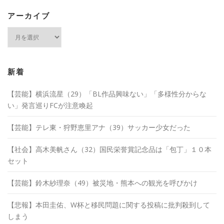
アーカイブ
ア
ー
カ
イ
ブ
新着
【芸能】横浜流星（29）「BL作品興味ない」「多様性分からな
い」発言巡りFCが注意喚起
【芸能】テレ東・狩野恵里アナ（39）サッカー少女だった
【社会】高木美帆さん（32）国民栄誉賞記念品は「包丁」１０本
セット
【芸能】鈴木紗理奈（49）被災地・熊本への観光を呼びかけ
【悲報】本田圭佑、W杯と移民問題に関する投稿に批判殺到して
しまう