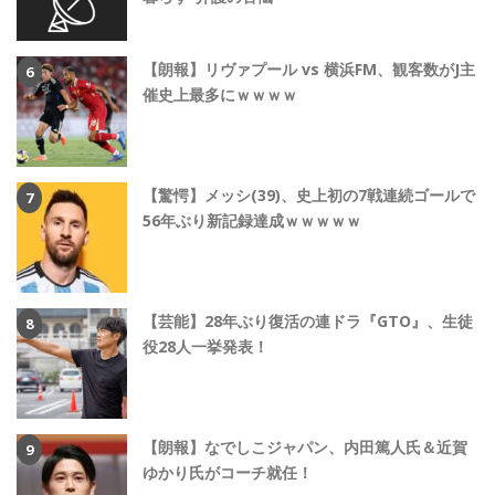
【朗報】リヴァプール vs 横浜FM、観客数がJ主
催史上最多にｗｗｗｗ
【驚愕】メッシ(39)、史上初の7戦連続ゴールで
56年ぶり新記録達成ｗｗｗｗｗ
【芸能】28年ぶり復活の連ドラ『GTO』、生徒
役28人一挙発表！
【朗報】なでしこジャパン、内田篤人氏＆近賀
ゆかり氏がコーチ就任！