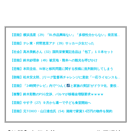
【芸能】横浜流星（29）「BL作品興味ない」「多様性分からない」発言巡りFCが注意喚起
【芸能】テレ東・狩野恵里アナ（39）サッカー少女だった
【社会】高木美帆さん（32）国民栄誉賞記念品は「包丁」１０本セット
【芸能】鈴木紗理奈（49）被災地・熊本への観光を呼びかけ
【悲報】本田圭佑、W杯と移民問題に関する投稿に批判殺到してしまう
【朗報】松木安太郎、Jリーグ監督再チャレンジに意欲「一応ライセンスも持っているので」
【芸能】「24時間テレビ」内で”つんく
と家族の実話”がドラマ化、妻役は北川景子
【衝撃】鈴木彩艶のPSG交渉、パルマが移籍金増額要求ｗｗｗｗ
【芸能】やす子（27）９月から週一で子ども食堂開始へ
【芸能】元TOKIO・山口達也氏（54）湘南で家賃3.4万円の物件を契約