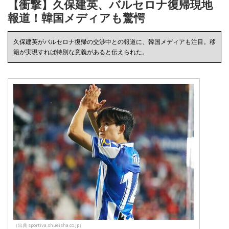
【衝撃】久保建英、バルセロナ復帰現地
報道！韓国メディアも驚愕
久保建英がバルセロナ復帰の交渉中との報道に、韓国メディアも注目。移
籍が実現すれば特別な意義があると伝えられた。
（出典 sportiva.shueisha.co.jp）