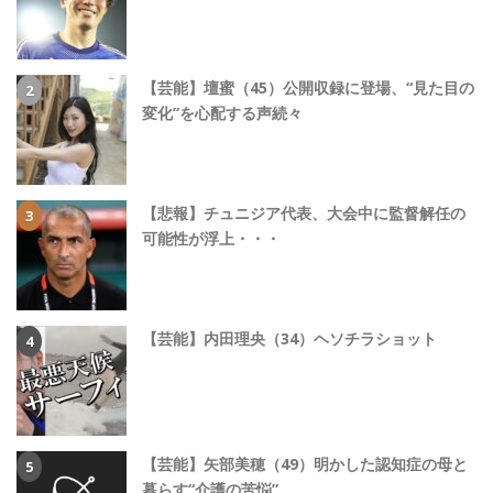
【芸能】壇蜜（45）公開収録に登場、“見た目の
変化”を心配する声続々
【悲報】チュニジア代表、大会中に監督解任の
可能性が浮上・・・
【芸能】内田理央（34）ヘソチラショット
【芸能】矢部美穂（49）明かした認知症の母と
暮らす“介護の苦悩”