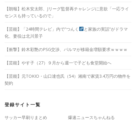
【朗報】松木安太郎、Jリーグ監督再チャレンジに意欲「一応ライ
センスも持っているので」
【芸能】「24時間テレビ」内で”つんく
と家族の実話”がドラマ
化、妻役は北川景子
【衝撃】鈴木彩艶のPSG交渉、パルマが移籍金増額要求ｗｗｗｗ
【芸能】やす子（27）９月から週一で子ども食堂開始へ
【芸能】元TOKIO・山口達也氏（54）湘南で家賃3.4万円の物件を
契約
登録サイト一覧
サッカー早刷りまとめ
爆速ニュースちゃんねる