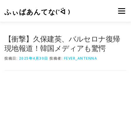
コ
ン
ふぃばあんてな(*ᐛ )
メニュー
テ
ン
ツ
へ
CONTACT
RSS
【衝撃】久保建英、バルセロナ復帰
ス
キ
現地報道！韓国メディアも驚愕
ッ
プ
投稿日:
2025年4月30日
投稿者:
FEVER_ANTENNA