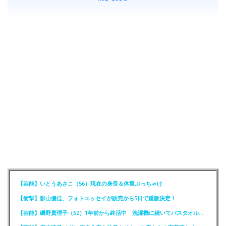
【芸能】いとうあさこ（56）現在の身長＆体重ぶっちゃけ
【衝撃】影山優佳、フォトエッセイが販売から5日で重版決定！
【芸能】磯野貴理子（62）1年前から終活中 洗濯機に続いてバスタオルも処分