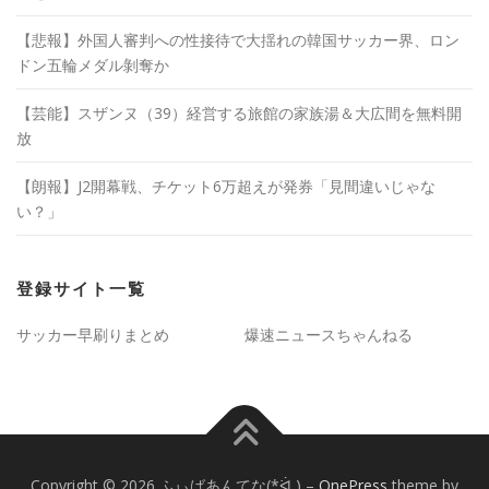
【悲報】外国人審判への性接待で大揺れの韓国サッカー界、ロン
ドン五輪メダル剝奪か
【芸能】スザンヌ（39）経営する旅館の家族湯＆大広間を無料開
放
【朗報】J2開幕戦、チケット6万超えが発券「見間違いじゃな
い？」
登録サイト一覧
サッカー早刷りまとめ
爆速ニュースちゃんねる
Copyright © 2026 ふぃばあんてな(*ᐛ )
–
OnePress
theme by