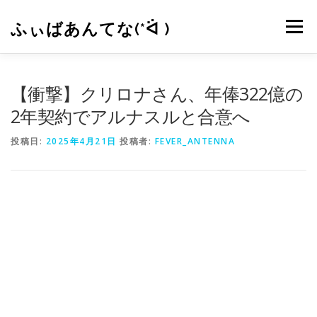
コ
ン
ふぃばあんてな(*ᐛ )
メニュー
テ
ン
ツ
へ
CONTACT
RSS
【衝撃】クリロナさん、年俸322億の
ス
キ
2年契約でアルナスルと合意へ
ッ
プ
投稿日:
2025年4月21日
投稿者:
FEVER_ANTENNA