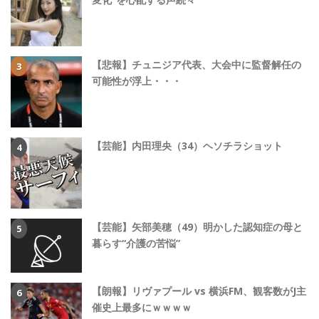
【悲報】チュニジア代表、大会中に監督解任の
可能性が浮上・・・
【芸能】内田理央（34）ヘソチラショット
【芸能】矢部美穂（49）明かした認知症の母と
暮らす“介護の苦悩”
【朗報】リヴァプール vs 横浜FM、観客数がJ主
催史上最多にｗｗｗｗ