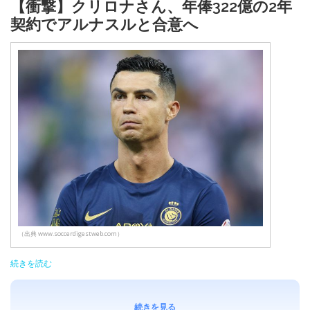
【衝撃】クリロナさん、年俸322億の2年
契約でアルナスルと合意へ
（出典 www.soccerdigestweb.com）
続きを読む
続きを見る