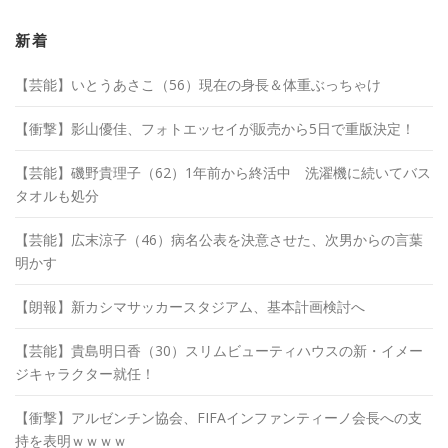
イ
ブ
新着
【芸能】いとうあさこ（56）現在の身長＆体重ぶっちゃけ
【衝撃】影山優佳、フォトエッセイが販売から5日で重版決定！
【芸能】磯野貴理子（62）1年前から終活中 洗濯機に続いてバス
タオルも処分
【芸能】広末涼子（46）病名公表を決意させた、次男からの言葉
明かす
【朗報】新カシマサッカースタジアム、基本計画検討へ
【芸能】貴島明日香（30）スリムビューティハウスの新・イメー
ジキャラクター就任！
【衝撃】アルゼンチン協会、FIFAインファンティーノ会長への支
持を表明ｗｗｗｗ