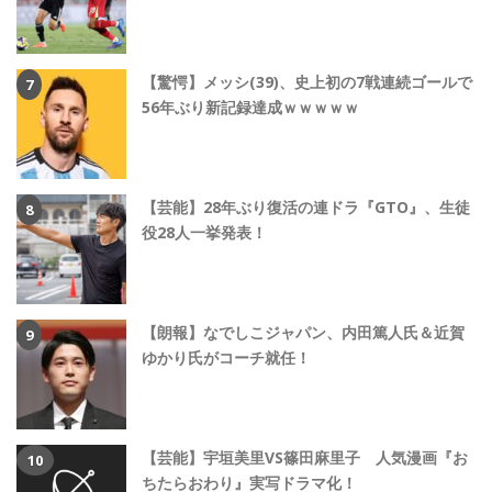
【驚愕】メッシ(39)、史上初の7戦連続ゴールで
56年ぶり新記録達成ｗｗｗｗｗ
【芸能】28年ぶり復活の連ドラ『GTO』、生徒
役28人一挙発表！
【朗報】なでしこジャパン、内田篤人氏＆近賀
ゆかり氏がコーチ就任！
【芸能】宇垣美里VS篠田麻里子 人気漫画『お
ちたらおわり』実写ドラマ化！