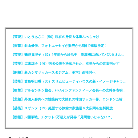
【芸能】いとうあさこ（56）現在の身長＆体重ぶっちゃけ
【衝撃】影山優佳、フォトエッセイが販売から5日で重版決定！
【芸能】磯野貴理子（62）1年前から終活中 洗濯機に続いてバスタオルも処分
【芸能】広末涼子（46）病名公表を決意させた、次男からの言葉明かす
【朗報】新カシマサッカースタジアム、基本計画検討へ
【芸能】貴島明日香（30）スリムビューティハウスの新・イメージキャラクター就任！
【衝撃】アルゼンチン協会、FIFAインファンティーノ会長への支持を表明ｗｗｗｗ
【悲報】外国人審判への性接待で大揺れの韓国サッカー界、ロンドン五輪メダル剝奪か
【芸能】スザンヌ（39）経営する旅館の家族湯＆大広間を無料開放
【朗報】J2開幕戦、チケット6万超えが発券「見間違いじゃない？」