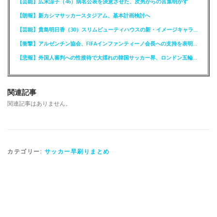
【芸能】広末涼子（46）病名公表を決意させた、次男からの言葉明かす
【朗報】新カシマサッカースタジアム、基本計画検討へ
【芸能】貴島明日香（30）スリムビューティハウスの新・イメージキャラクター就任！
【衝撃】アルゼンチン協会、FIFAインファンティーノ会長への支持を表明ｗｗｗｗ
【悲報】外国人審判への性接待で大揺れの韓国サッカー界、ロンドン五輪メダル剝奪か
関連記事
関連記事はありません。
カテゴリー:
サッカー早刷りまとめ