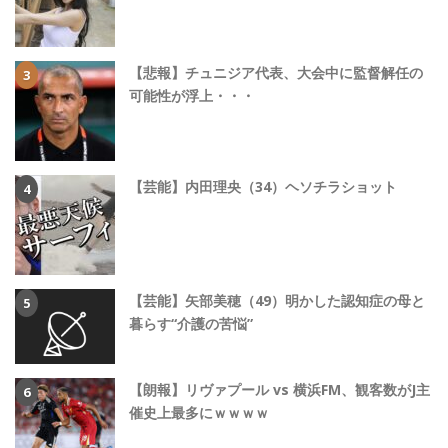
【悲報】チュニジア代表、大会中に監督解任の
可能性が浮上・・・
【芸能】内田理央（34）ヘソチラショット
【芸能】矢部美穂（49）明かした認知症の母と
暮らす“介護の苦悩”
【朗報】リヴァプール vs 横浜FM、観客数がJ主
催史上最多にｗｗｗｗ