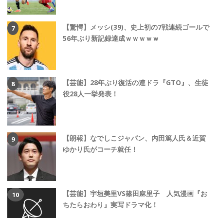
【驚愕】メッシ(39)、史上初の7戦連続ゴールで
56年ぶり新記録達成ｗｗｗｗｗ
【芸能】28年ぶり復活の連ドラ『GTO』、生徒
役28人一挙発表！
【朗報】なでしこジャパン、内田篤人氏＆近賀
ゆかり氏がコーチ就任！
【芸能】宇垣美里VS篠田麻里子 人気漫画『お
ちたらおわり』実写ドラマ化！