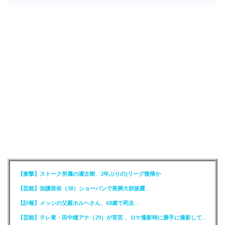
【衝撃】ストーク所属の瀬古樹、2年ぶりのJリーグ復帰か
【芸能】加護亜依（38）ショーパンで美脚大胆披露…
【訃報】メッシの父親ホルヘさん、68歳で死去…
【芸能】テレ東・田中瞳アナ（29）が苦言 、ロケ撮影時に勝手に撮影してくる人達に注意喚起