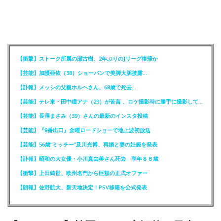
【衝撃】ストーク所属の瀬古樹、2年ぶりのJリーグ復帰か
【芸能】加護亜依（38）ショーパンで美脚大胆披露…
【訃報】メッシの父親ホルヘさん、68歳で死去…
【芸能】テレ東・田中瞳アナ（29）が苦言 、ロケ撮影時に勝手に撮影してくる人達に注意喚起
【芸能】長澤まさみ（39）さんの最新のインスタ投稿
【芸能】『8番出口』金曜ロードショーで地上波初放送
【芸能】56歳“ミッチー”及川光博、再婚と妻の妊娠を発表
【訃報】昭和の大女優・小川真由美さん死去 享年８６歳
【衝撃】上田綺世、欧州名門から巨額の正式オファー
【朗報】佐野航大、新天地決定！PSV移籍を公式発表