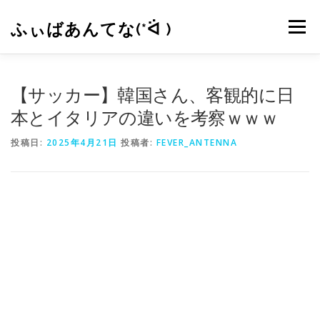
コ
ン
ふぃばあんてな(*ᐛ )
メニュー
テ
ン
ツ
へ
CONTACT
RSS
【サッカー】韓国さん、客観的に日
ス
キ
本とイタリアの違いを考察ｗｗｗ
ッ
プ
投稿日:
2025年4月21日
投稿者:
FEVER_ANTENNA