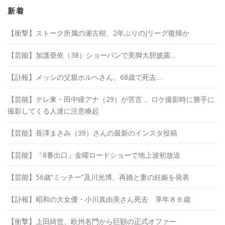
イ
ブ
新着
【衝撃】ストーク所属の瀬古樹、2年ぶりのJリーグ復帰か
【芸能】加護亜依（38）ショーパンで美脚大胆披露…
【訃報】メッシの父親ホルヘさん、68歳で死去…
【芸能】テレ東・田中瞳アナ（29）が苦言 、ロケ撮影時に勝手に
撮影してくる人達に注意喚起
【芸能】長澤まさみ（39）さんの最新のインスタ投稿
【芸能】『8番出口』金曜ロードショーで地上波初放送
【芸能】56歳“ミッチー”及川光博、再婚と妻の妊娠を発表
【訃報】昭和の大女優・小川真由美さん死去 享年８６歳
【衝撃】上田綺世、欧州名門から巨額の正式オファー