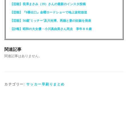
【芸能】長澤まさみ（39）さんの最新のインスタ投稿
【芸能】『8番出口』金曜ロードショーで地上波初放送
【芸能】56歳“ミッチー”及川光博、再婚と妻の妊娠を発表
【訃報】昭和の大女優・小川真由美さん死去 享年８６歳
関連記事
関連記事はありません。
カテゴリー:
サッカー早刷りまとめ