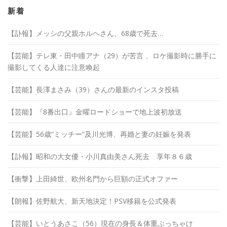
イ
ブ
新着
【訃報】メッシの父親ホルヘさん、68歳で死去…
【芸能】テレ東・田中瞳アナ（29）が苦言 、ロケ撮影時に勝手に
撮影してくる人達に注意喚起
【芸能】長澤まさみ（39）さんの最新のインスタ投稿
【芸能】『8番出口』金曜ロードショーで地上波初放送
【芸能】56歳“ミッチー”及川光博、再婚と妻の妊娠を発表
【訃報】昭和の大女優・小川真由美さん死去 享年８６歳
【衝撃】上田綺世、欧州名門から巨額の正式オファー
【朗報】佐野航大、新天地決定！PSV移籍を公式発表
【芸能】いとうあさこ（56）現在の身長＆体重ぶっちゃけ