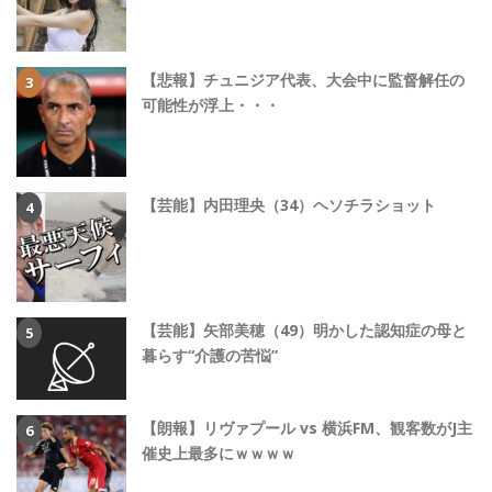
【悲報】チュニジア代表、大会中に監督解任の
可能性が浮上・・・
【芸能】内田理央（34）ヘソチラショット
【芸能】矢部美穂（49）明かした認知症の母と
暮らす“介護の苦悩”
【朗報】リヴァプール vs 横浜FM、観客数がJ主
催史上最多にｗｗｗｗ