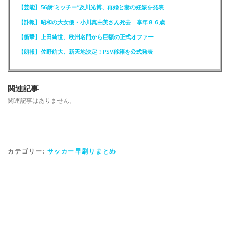
【芸能】56歳“ミッチー”及川光博、再婚と妻の妊娠を発表
【訃報】昭和の大女優・小川真由美さん死去 享年８６歳
【衝撃】上田綺世、欧州名門から巨額の正式オファー
【朗報】佐野航大、新天地決定！PSV移籍を公式発表
関連記事
関連記事はありません。
カテゴリー:
サッカー早刷りまとめ