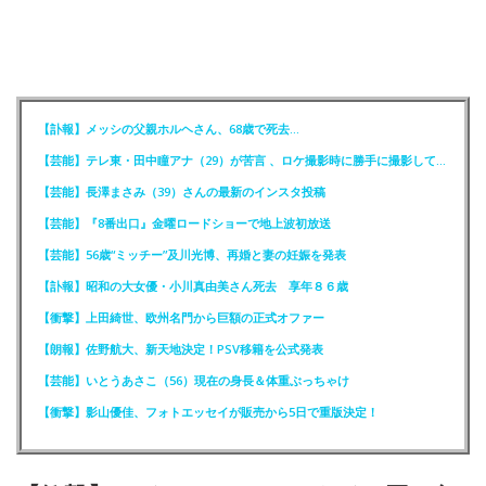
【訃報】メッシの父親ホルヘさん、68歳で死去…
【芸能】テレ東・田中瞳アナ（29）が苦言 、ロケ撮影時に勝手に撮影してくる人達に注意喚起
【芸能】長澤まさみ（39）さんの最新のインスタ投稿
【芸能】『8番出口』金曜ロードショーで地上波初放送
【芸能】56歳“ミッチー”及川光博、再婚と妻の妊娠を発表
【訃報】昭和の大女優・小川真由美さん死去 享年８６歳
【衝撃】上田綺世、欧州名門から巨額の正式オファー
【朗報】佐野航大、新天地決定！PSV移籍を公式発表
【芸能】いとうあさこ（56）現在の身長＆体重ぶっちゃけ
【衝撃】影山優佳、フォトエッセイが販売から5日で重版決定！