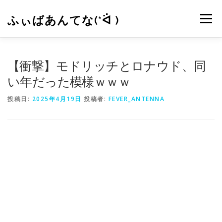
コ
ン
ふぃばあんてな(*ᐛ )
メニュー
テ
ン
ツ
へ
CONTACT
RSS
【衝撃】モドリッチとロナウド、同
ス
キ
い年だった模様ｗｗｗ
ッ
プ
投稿日:
2025年4月19日
投稿者:
FEVER_ANTENNA