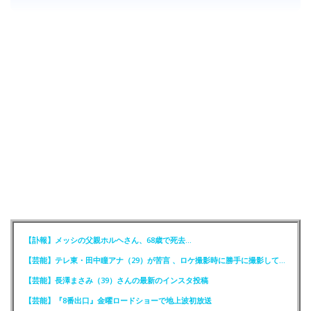
【訃報】メッシの父親ホルヘさん、68歳で死去…
【芸能】テレ東・田中瞳アナ（29）が苦言 、ロケ撮影時に勝手に撮影してくる人達に注意喚起
【芸能】長澤まさみ（39）さんの最新のインスタ投稿
【芸能】『8番出口』金曜ロードショーで地上波初放送