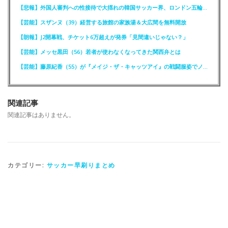
【悲報】外国人審判への性接待で大揺れの韓国サッカー界、ロンドン五輪メダル剝奪か
【芸能】スザンヌ（39）経営する旅館の家族湯＆大広間を無料開放
【朗報】J2開幕戦、チケット6万超えが発券「見間違いじゃない？」
【芸能】メッセ黒田（56）若者が使わなくなってきた関西弁とは
【芸能】藤原紀香（55）が『メイジ・ザ・キャッツアイ』の戦闘服姿でノーバン投球
関連記事
関連記事はありません。
カテゴリー:
サッカー早刷りまとめ