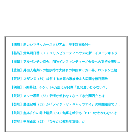
【朗報】新カシマサッカースタジアム、基本計画検討へ
【芸能】貴島明日香（30）スリムビューティハウスの新・イメージキャラクター就任！
【衝撃】アルゼンチン協会、FIFAインファンティーノ会長への支持を表明ｗｗｗｗ
【悲報】外国人審判への性接待で大揺れの韓国サッカー界、ロンドン五輪メダル剝奪か
【芸能】スザンヌ（39）経営する旅館の家族湯＆大広間を無料開放
【朗報】J2開幕戦、チケット6万超えが発券「見間違いじゃない？」
【芸能】メッセ黒田（56）若者が使わなくなってきた関西弁とは
【芸能】藤原紀香（55）が『メイジ・ザ・キャッツアイ』の戦闘服姿でノーバン投球
【芸能】熊本在住の井上晴美（51）無事を報告も「PTSDかわからないけど震えと涙が」
【芸能】中居正広（53）「ひそかに被災地支援」か