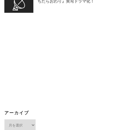
ちたらおわり』実写ドラマ化！
アーカイブ
ア
ー