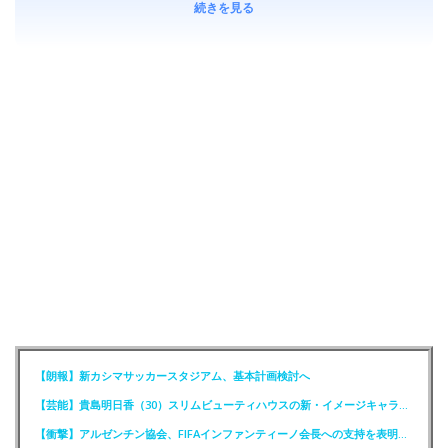
続きを見る
【朗報】新カシマサッカースタジアム、基本計画検討へ
【芸能】貴島明日香（30）スリムビューティハウスの新・イメージキャラクター就任！
【衝撃】アルゼンチン協会、FIFAインファンティーノ会長への支持を表明ｗｗｗｗ