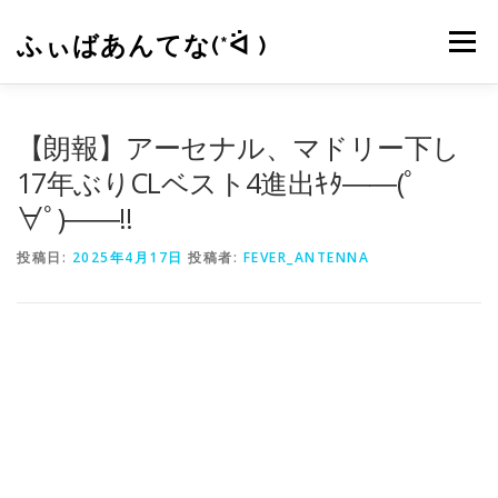
コ
ン
ふぃばあんてな(*ᐛ )
メニュー
テ
ン
ツ
へ
CONTACT
RSS
【朗報】アーセナル、マドリー下し
ス
キ
17年ぶりCLベスト4進出ｷﾀ――(ﾟ
ッ
∀ﾟ)――!!
プ
投稿日:
2025年4月17日
投稿者:
FEVER_ANTENNA