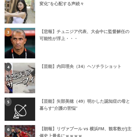
変化”を心配する声続々
【悲報】チュニジア代表、大会中に監督解任の
可能性が浮上・・・
【芸能】内田理央（34）ヘソチラショット
【芸能】矢部美穂（49）明かした認知症の母と
暮らす“介護の苦悩”
【朗報】リヴァプール vs 横浜FM、観客数がJ主
催史上最多にｗｗｗｗ