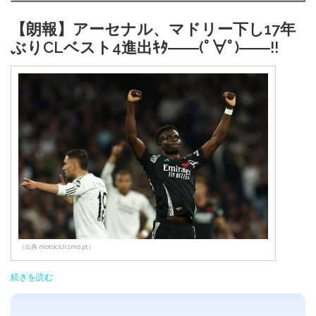
【朗報】アーセナル、マドリー下し17年
ぶりCLベスト4進出ｷﾀ――(ﾟ∀ﾟ)――!!
（出典 motociclismo.pt）
続きを読む