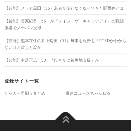
【芸能】メッセ黒田（56）若者が使わなくなってきた関西弁とは
【芸能】藤原紀香（55）が『メイジ・ザ・キャッツアイ』の戦闘
服姿でノーバン投球
【芸能】熊本在住の井上晴美（51）無事を報告も「PTSDかわから
ないけど震えと涙が」
【芸能】中居正広（53）「ひそかに被災地支援」か
登録サイト一覧
サッカー早刷りまとめ
爆速ニュースちゃんねる