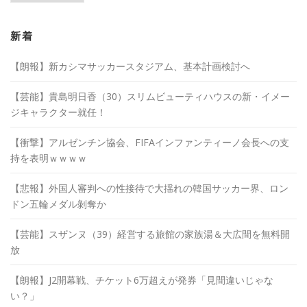
カ
イ
ブ
新着
【朗報】新カシマサッカースタジアム、基本計画検討へ
【芸能】貴島明日香（30）スリムビューティハウスの新・イメー
ジキャラクター就任！
【衝撃】アルゼンチン協会、FIFAインファンティーノ会長への支
持を表明ｗｗｗｗ
【悲報】外国人審判への性接待で大揺れの韓国サッカー界、ロン
ドン五輪メダル剝奪か
【芸能】スザンヌ（39）経営する旅館の家族湯＆大広間を無料開
放
【朗報】J2開幕戦、チケット6万超えが発券「見間違いじゃな
い？」