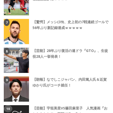
【驚愕】メッシ(39)、史上初の7戦連続ゴールで
56年ぶり新記録達成ｗｗｗｗｗ
【芸能】28年ぶり復活の連ドラ『GTO』、生徒
役28人一挙発表！
【朗報】なでしこジャパン、内田篤人氏＆近賀
ゆかり氏がコーチ就任！
【芸能】宇垣美里VS篠田麻里子 人気漫画『お