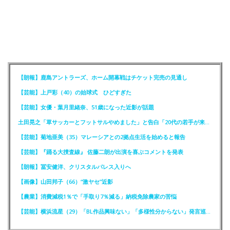
【朗報】鹿島アントラーズ、ホーム開幕戦はチケット完売の見通し
【芸能】上戸彩（40）の始球式 ひどすぎた
【芸能】女優・葉月里緒奈、51歳になった近影が話題
土田晃之「草サッカーとフットサルやめました」と告白「20代の若手が来るんです。つまんなくて」
【芸能】菊地亜美（35）マレーシアとの2拠点生活を始めると報告
【芸能】『踊る大捜査線』 佐藤二朗が出演を喜ぶコメントを発表
【朗報】冨安健洋、クリスタルパレス入りへ
【画像】山田邦子（66）“激ヤセ”近影
【農業】消費減税1％で「手取り7％減る」納税免除農家の苦悩
【芸能】横浜流星（29）「BL作品興味ない」「多様性分からない」発言巡りFCが注意喚起