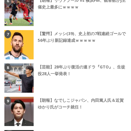
【朗報】リヴァプール vs 横浜FM、観客数がJ主
催史上最多にｗｗｗｗ
【驚愕】メッシ(39)、史上初の7戦連続ゴールで
56年ぶり新記録達成ｗｗｗｗｗ
【芸能】28年ぶり復活の連ドラ『GTO』、生徒
役28人一挙発表！
【朗報】なでしこジャパン、内田篤人氏＆近賀
ゆかり氏がコーチ就任！