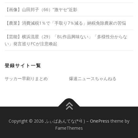
【画像】山田邦子（66）“激ヤセ”近影
【農業】消費減税1％で「手取り7％減る」納税免除農家の苦悩
【芸能】横浜流星（29）「BL作品興味ない」「多様性分からな
い」発言巡りFCが注意喚起
登録サイト一覧
サッカー早刷りまとめ
爆速ニュースちゃんねる
Copyright © 2026 ふぃばあんてな(*ᐛ )
–
OnePress
theme by
FameThemes