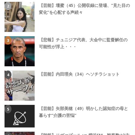
【芸能】壇蜜（45）公開収録に登場、“見た目の
変化”を心配する声続々
【悲報】チュニジア代表、大会中に監督解任の
可能性が浮上・・・
【芸能】内田理央（34）ヘソチラショット
【芸能】矢部美穂（49）明かした認知症の母と
暮らす“介護の苦悩”