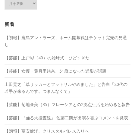
ー
カ
イ
ブ
新着
【朗報】鹿島アントラーズ、ホーム開幕戦はチケット完売の見通
し
【芸能】上戸彩（40）の始球式 ひどすぎた
【芸能】女優・葉月里緒奈、51歳になった近影が話題
土田晃之「草サッカーとフットサルやめました」と告白「20代の
若手が来るんです。つまんなくて」
【芸能】菊地亜美（35）マレーシアとの2拠点生活を始めると報告
【芸能】『踊る大捜査線』 佐藤二朗が出演を喜ぶコメントを発表
【朗報】冨安健洋、クリスタルパレス入りへ