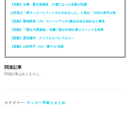
【芸能】女優・葉月里緒奈、51歳になった近影が話題
土田晃之「草サッカーとフットサルやめました」と告白「20代の若手が来るんです。つまんなくて」
【芸能】菊地亜美（35）マレーシアとの2拠点生活を始めると報告
【芸能】『踊る大捜査線』 佐藤二朗が出演を喜ぶコメントを発表
【朗報】冨安健洋、クリスタルパレス入りへ
【画像】山田邦子（66）“激ヤセ”近影
関連記事
関連記事はありません。
カテゴリー:
サッカー早刷りまとめ