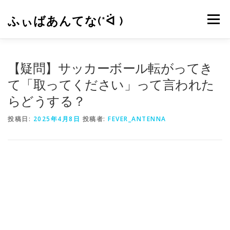
コ
ン
ふぃばあんてな(*ᐛ )
メニュー
テ
ン
ツ
へ
CONTACT
RSS
【疑問】サッカーボール転がってき
ス
キ
て「取ってください」って言われた
ッ
らどうする？
プ
投稿日:
2025年4月8日
投稿者:
FEVER_ANTENNA