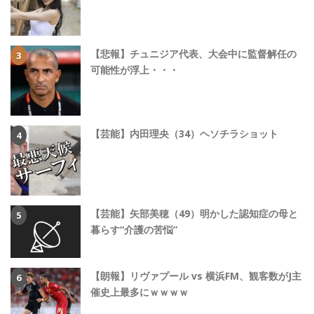
【悲報】チュニジア代表、大会中に監督解任の
可能性が浮上・・・
【芸能】内田理央（34）ヘソチラショット
【芸能】矢部美穂（49）明かした認知症の母と
暮らす“介護の苦悩”
【朗報】リヴァプール vs 横浜FM、観客数がJ主
催史上最多にｗｗｗｗ