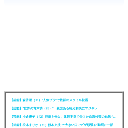
【芸能】森香澄（31）“人魚ブラ”で抜群のスタイル披露
【芸能】“世界の青木功（83）” 親交ある徳光和夫にマジギレ
【芸能】小倉優子（42）持病を告白、体調不良で受けた血液検査の結果も明かす
【芸能】松本まりか（41）熊本支援で“大きい口でピザ頬張る”動画に一部で困惑…“