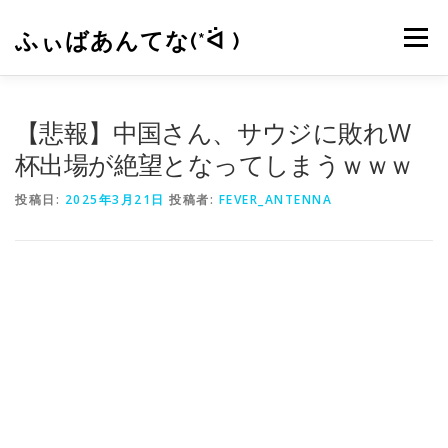
コ
ン
ふぃばあんてな(*ᐛ )
メニュー
テ
ン
ツ
へ
CONTACT
RSS
【悲報】中国さん、サウジに敗れW
ス
キ
杯出場が絶望となってしまうｗｗｗ
ッ
プ
投稿日:
2025年3月21日
投稿者:
FEVER_ANTENNA