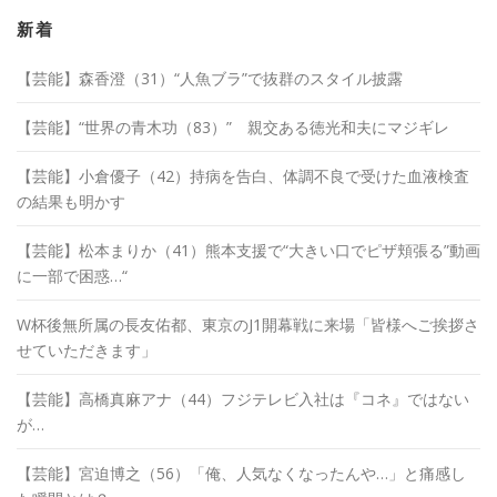
イ
ブ
新着
【芸能】森香澄（31）“人魚ブラ”で抜群のスタイル披露
【芸能】“世界の青木功（83）” 親交ある徳光和夫にマジギレ
【芸能】小倉優子（42）持病を告白、体調不良で受けた血液検査
の結果も明かす
【芸能】松本まりか（41）熊本支援で“大きい口でピザ頬張る”動画
に一部で困惑…“
W杯後無所属の長友佑都、東京のJ1開幕戦に来場「皆様へご挨拶さ
せていただきます」
【芸能】高橋真麻アナ（44）フジテレビ入社は『コネ』ではない
が…
【芸能】宮迫博之（56）「俺、人気なくなったんや…」と痛感し