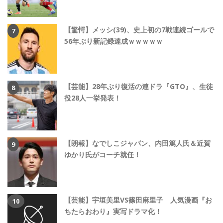
【驚愕】メッシ(39)、史上初の7戦連続ゴールで
56年ぶり新記録達成ｗｗｗｗｗ
【芸能】28年ぶり復活の連ドラ『GTO』、生徒
役28人一挙発表！
【朗報】なでしこジャパン、内田篤人氏＆近賀
ゆかり氏がコーチ就任！
【芸能】宇垣美里VS篠田麻里子 人気漫画『お
ちたらおわり』実写ドラマ化！