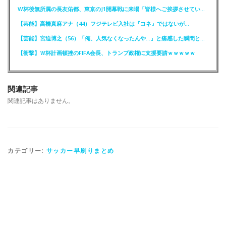
W杯後無所属の長友佑都、東京のJ1開幕戦に来場「皆様へご挨拶させていただきます」
【芸能】高橋真麻アナ（44）フジテレビ入社は『コネ』ではないが…
【芸能】宮迫博之（56）「俺、人気なくなったんや…」と痛感した瞬間とは？
【衝撃】Ｗ杯計画頓挫のFIFA会長、トランプ政権に支援要請ｗｗｗｗｗ
関連記事
関連記事はありません。
カテゴリー:
サッカー早刷りまとめ