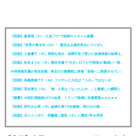
【芸能】森香澄（31）“人魚ブラ”で抜群のスタイル披露
【芸能】“世界の青木功（83）” 親交ある徳光和夫にマジギレ
【芸能】小倉優子（42）持病を告白、体調不良で受けた血液検査の結果も明かす
【芸能】松本まりか（41）熊本支援で“大きい口でピザ頬張る”動画に一部で困惑…“
W杯後無所属の長友佑都、東京のJ1開幕戦に来場「皆様へご挨拶させていただきます」
【芸能】高橋真麻アナ（44）フジテレビ入社は『コネ』ではないが…
【芸能】宮迫博之（56）「俺、人気なくなったんや…」と痛感した瞬間とは？
【衝撃】Ｗ杯計画頓挫のFIFA会長、トランプ政権に支援要請ｗｗｗｗｗ
【芸能】田中みな実（39）結婚＆第1子妊娠後、初の公の場
【芸能】元ジャンポケ・斉藤慎二被告（43）に懲役7年を求刑