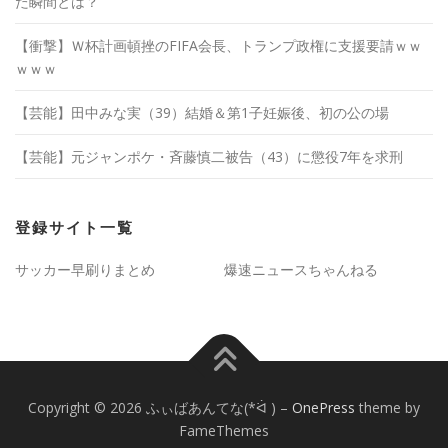
た瞬間とは？
【衝撃】Ｗ杯計画頓挫のFIFA会長、トランプ政権に支援要請ｗｗ
ｗｗｗ
【芸能】田中みな実（39）結婚＆第1子妊娠後、初の公の場
【芸能】元ジャンポケ・斉藤慎二被告（43）に懲役7年を求刑
登録サイト一覧
サッカー早刷りまとめ
爆速ニュースちゃんねる
Copyright © 2026 ふぃばあんてな(*ᐛ )
–
OnePress
theme by
FameThemes