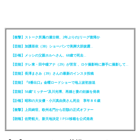
【衝撃】ストーク所属の瀬古樹、2年ぶりのJリーグ復帰か
【芸能】加護亜依（38）ショーパンで美脚大胆披露…
【訃報】メッシの父親ホルヘさん、68歳で死去…
【芸能】テレ東・田中瞳アナ（29）が苦言 、ロケ撮影時に勝手に撮影してくる人達に注意喚起
【芸能】長澤まさみ（39）さんの最新のインスタ投稿
【芸能】『8番出口』金曜ロードショーで地上波初放送
【芸能】56歳“ミッチー”及川光博、再婚と妻の妊娠を発表
【訃報】昭和の大女優・小川真由美さん死去 享年８６歳
【衝撃】上田綺世、欧州名門から巨額の正式オファー
【朗報】佐野航大、新天地決定！PSV移籍を公式発表