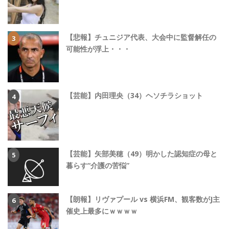
【悲報】チュニジア代表、大会中に監督解任の
可能性が浮上・・・
【芸能】内田理央（34）ヘソチラショット
【芸能】矢部美穂（49）明かした認知症の母と
暮らす“介護の苦悩”
【朗報】リヴァプール vs 横浜FM、観客数がJ主
催史上最多にｗｗｗｗ