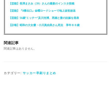
【芸能】長澤まさみ（39）さんの最新のインスタ投稿
【芸能】『8番出口』金曜ロードショーで地上波初放送
【芸能】56歳“ミッチー”及川光博、再婚と妻の妊娠を発表
【訃報】昭和の大女優・小川真由美さん死去 享年８６歳
関連記事
関連記事はありません。
カテゴリー:
サッカー早刷りまとめ