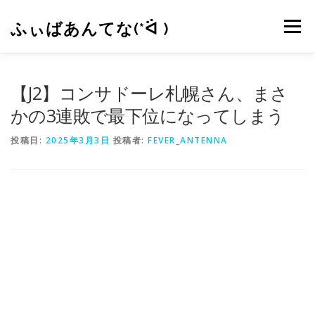
コ
ン
ふぃばあんてな(*ᐛ )
メニュー
テ
ン
ツ
へ
CONTACT
RSS
【J2】コンサドーレ札幌さん、まさ
ス
キ
かの3連敗で最下位になってしまう
ッ
プ
投稿日:
2025年3月3日
投稿者:
FEVER_ANTENNA