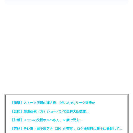
【衝撃】ストーク所属の瀬古樹、2年ぶりのJリーグ復帰か
【芸能】加護亜依（38）ショーパンで美脚大胆披露…
【訃報】メッシの父親ホルヘさん、68歳で死去…
【芸能】テレ東・田中瞳アナ（29）が苦言 、ロケ撮影時に勝手に撮影してくる人達に注意喚起