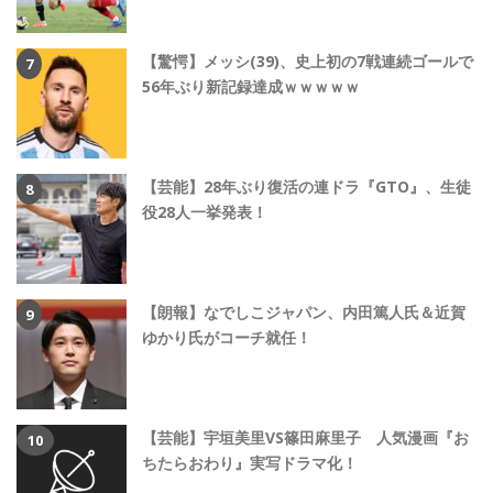
【驚愕】メッシ(39)、史上初の7戦連続ゴールで
56年ぶり新記録達成ｗｗｗｗｗ
【芸能】28年ぶり復活の連ドラ『GTO』、生徒
役28人一挙発表！
【朗報】なでしこジャパン、内田篤人氏＆近賀
ゆかり氏がコーチ就任！
【芸能】宇垣美里VS篠田麻里子 人気漫画『お
ちたらおわり』実写ドラマ化！