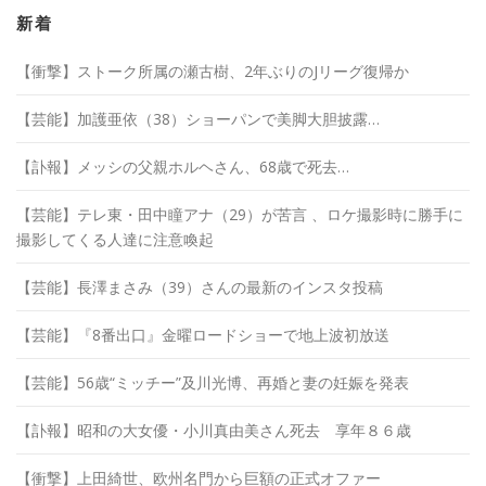
イ
ブ
新着
【衝撃】ストーク所属の瀬古樹、2年ぶりのJリーグ復帰か
【芸能】加護亜依（38）ショーパンで美脚大胆披露…
【訃報】メッシの父親ホルヘさん、68歳で死去…
【芸能】テレ東・田中瞳アナ（29）が苦言 、ロケ撮影時に勝手に
撮影してくる人達に注意喚起
【芸能】長澤まさみ（39）さんの最新のインスタ投稿
【芸能】『8番出口』金曜ロードショーで地上波初放送
【芸能】56歳“ミッチー”及川光博、再婚と妻の妊娠を発表
【訃報】昭和の大女優・小川真由美さん死去 享年８６歳
【衝撃】上田綺世、欧州名門から巨額の正式オファー