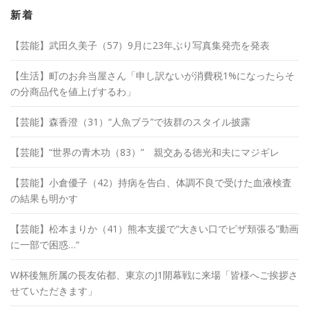
イ
ブ
新着
【芸能】武田久美子（57）9月に23年ぶり写真集発売を発表
【生活】町のお弁当屋さん「申し訳ないが消費税1%になったらそ
の分商品代を値上げするわ」
【芸能】森香澄（31）“人魚ブラ”で抜群のスタイル披露
【芸能】“世界の青木功（83）” 親交ある徳光和夫にマジギレ
【芸能】小倉優子（42）持病を告白、体調不良で受けた血液検査
の結果も明かす
【芸能】松本まりか（41）熊本支援で“大きい口でピザ頬張る”動画
に一部で困惑…“
W杯後無所属の長友佑都、東京のJ1開幕戦に来場「皆様へご挨拶さ
せていただきます」