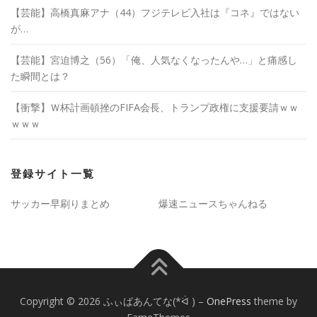
【芸能】高橋真麻アナ（44）フジテレビ入社は『コネ』ではない
が…
【芸能】宮迫博之（56）「俺、人気なくなったんや…」と痛感し
た瞬間とは？
【衝撃】Ｗ杯計画頓挫のFIFA会長、トランプ政権に支援要請ｗｗ
ｗｗｗ
登録サイト一覧
サッカー早刷りまとめ
爆速ニュースちゃんねる
Copyright © 2026 ふぃばあんてな(*ᐛ )
–
OnePress
theme by