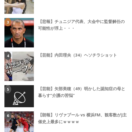
【悲報】チュニジア代表、大会中に監督解任の
可能性が浮上・・・
【芸能】内田理央（34）ヘソチラショット
【芸能】矢部美穂（49）明かした認知症の母と
暮らす“介護の苦悩”
【朗報】リヴァプール vs 横浜FM、観客数がJ主
催史上最多にｗｗｗｗ