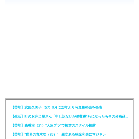
【芸能】武田久美子（57）9月に23年ぶり写真集発売を発表
【生活】町のお弁当屋さん「申し訳ないが消費税1%になったらその分商品代を値上げするわ」
【芸能】森香澄（31）“人魚ブラ”で抜群のスタイル披露
【芸能】“世界の青木功（83）” 親交ある徳光和夫にマジギレ