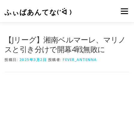
コ
ン
ふぃばあんてな(*ᐛ )
メニュー
テ
ン
ツ
へ
CONTACT
RSS
【Jリーグ】湘南ベルマーレ、マリノ
ス
キ
スと引き分けで開幕4戦無敗に
ッ
プ
投稿日:
2025年3月2日
投稿者:
FEVER_ANTENNA