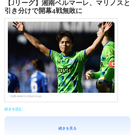
【Jリーグ】湘南ベルマーレ、マリノスと
引き分けで開幕4戦無敗に
（出典 www.tv-tokyo.co.jp）
続きを読む
続きを見る