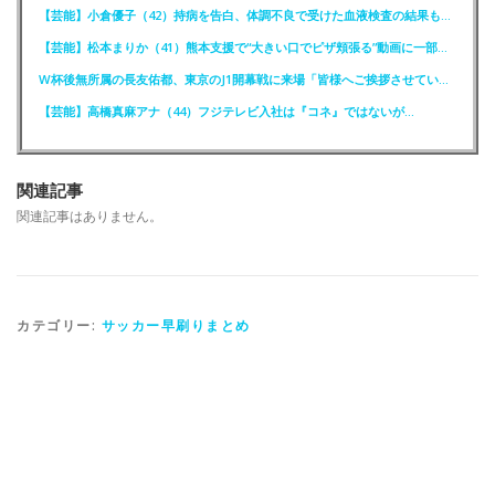
【芸能】小倉優子（42）持病を告白、体調不良で受けた血液検査の結果も明かす
【芸能】松本まりか（41）熊本支援で“大きい口でピザ頬張る”動画に一部で困惑…“
W杯後無所属の長友佑都、東京のJ1開幕戦に来場「皆様へご挨拶させていただきます」
【芸能】高橋真麻アナ（44）フジテレビ入社は『コネ』ではないが…
関連記事
関連記事はありません。
カテゴリー:
サッカー早刷りまとめ