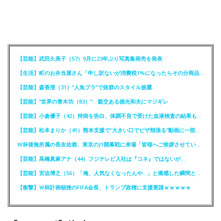
【芸能】武田久美子（57）9月に23年ぶり写真集発売を発表
【生活】町のお弁当屋さん「申し訳ないが消費税1%になったらその分商品代を値上げするわ」
【芸能】森香澄（31）“人魚ブラ”で抜群のスタイル披露
【芸能】“世界の青木功（83）” 親交ある徳光和夫にマジギレ
【芸能】小倉優子（42）持病を告白、体調不良で受けた血液検査の結果も明かす
【芸能】松本まりか（41）熊本支援で“大きい口でピザ頬張る”動画に一部で困惑…“
W杯後無所属の長友佑都、東京のJ1開幕戦に来場「皆様へご挨拶させていただきます」
【芸能】高橋真麻アナ（44）フジテレビ入社は『コネ』ではないが…
【芸能】宮迫博之（56）「俺、人気なくなったんや…」と痛感した瞬間とは？
【衝撃】Ｗ杯計画頓挫のFIFA会長、トランプ政権に支援要請ｗｗｗｗｗ