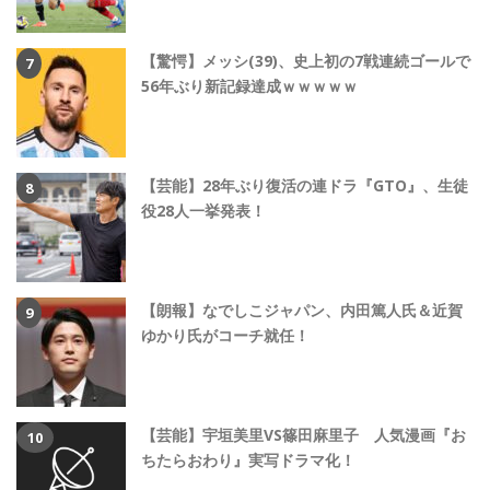
【驚愕】メッシ(39)、史上初の7戦連続ゴールで
56年ぶり新記録達成ｗｗｗｗｗ
【芸能】28年ぶり復活の連ドラ『GTO』、生徒
役28人一挙発表！
【朗報】なでしこジャパン、内田篤人氏＆近賀
ゆかり氏がコーチ就任！
【芸能】宇垣美里VS篠田麻里子 人気漫画『お
ちたらおわり』実写ドラマ化！