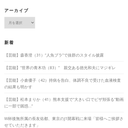
アーカイブ
ア
ー
カ
イ
ブ
新着
【芸能】森香澄（31）“人魚ブラ”で抜群のスタイル披露
【芸能】“世界の青木功（83）” 親交ある徳光和夫にマジギレ
【芸能】小倉優子（42）持病を告白、体調不良で受けた血液検査
の結果も明かす
【芸能】松本まりか（41）熊本支援で“大きい口でピザ頬張る”動画
に一部で困惑…“
W杯後無所属の長友佑都、東京のJ1開幕戦に来場「皆様へご挨拶さ
せていただきます」