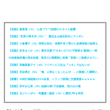
【芸能】森香澄（31）“人魚ブラ”で抜群のスタイル披露
【芸能】“世界の青木功（83）” 親交ある徳光和夫にマジギレ
【芸能】小倉優子（42）持病を告白、体調不良で受けた血液検査の結果も明かす
【芸能】松本まりか（41）熊本支援で“大きい口でピザ頬張る”動画に一部で困惑…“
W杯後無所属の長友佑都、東京のJ1開幕戦に来場「皆様へご挨拶させていただきます」
【芸能】高橋真麻アナ（44）フジテレビ入社は『コネ』ではないが…
【芸能】宮迫博之（56）「俺、人気なくなったんや…」と痛感した瞬間とは？
【衝撃】Ｗ杯計画頓挫のFIFA会長、トランプ政権に支援要請ｗｗｗｗｗ
【芸能】田中みな実（39）結婚＆第1子妊娠後、初の公の場
【芸能】元ジャンポケ・斉藤慎二被告（43）に懲役7年を求刑