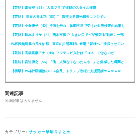
【芸能】森香澄（31）“人魚ブラ”で抜群のスタイル披露
【芸能】“世界の青木功（83）” 親交ある徳光和夫にマジギレ
【芸能】小倉優子（42）持病を告白、体調不良で受けた血液検査の結果も明かす
【芸能】松本まりか（41）熊本支援で“大きい口でピザ頬張る”動画に一部で困惑…“
W杯後無所属の長友佑都、東京のJ1開幕戦に来場「皆様へご挨拶させていただきます」
【芸能】高橋真麻アナ（44）フジテレビ入社は『コネ』ではないが…
【芸能】宮迫博之（56）「俺、人気なくなったんや…」と痛感した瞬間とは？
【衝撃】Ｗ杯計画頓挫のFIFA会長、トランプ政権に支援要請ｗｗｗｗｗ
関連記事
関連記事はありません。
カテゴリー:
サッカー早刷りまとめ