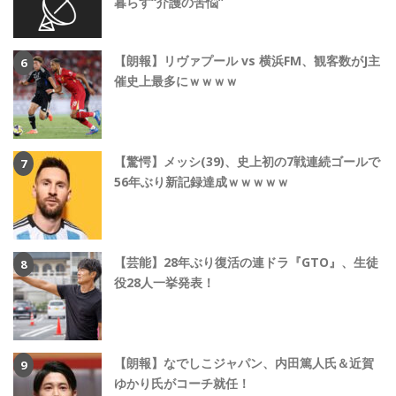
暮らす“介護の苦悩”
【朗報】リヴァプール vs 横浜FM、観客数がJ主
催史上最多にｗｗｗｗ
【驚愕】メッシ(39)、史上初の7戦連続ゴールで
56年ぶり新記録達成ｗｗｗｗｗ
【芸能】28年ぶり復活の連ドラ『GTO』、生徒
役28人一挙発表！
【朗報】なでしこジャパン、内田篤人氏＆近賀
ゆかり氏がコーチ就任！