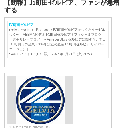
【朗報】J1町田ゼルビア、ファンが急増
する
FC
町田ゼルビア
(zelvia.zweite) – Facebook FC
町田ゼルビア
をつくろう〜
ゼル
つく〜 – ABEMAビデオ FC
町田ゼルビア
オフィシャルブログ
「選手リレーブログ」 – Ameba Blog
ゼルビア
に関するカテゴ
リ:
町田
市の企業 2008年設立の企業 FC
町田ゼルビア
サイバー
エージェント…
94キロバイト (10,031 語) – 2025年1月21日 (火) 20:53
（出典 2023 LEGA FUTURO3部 U12）