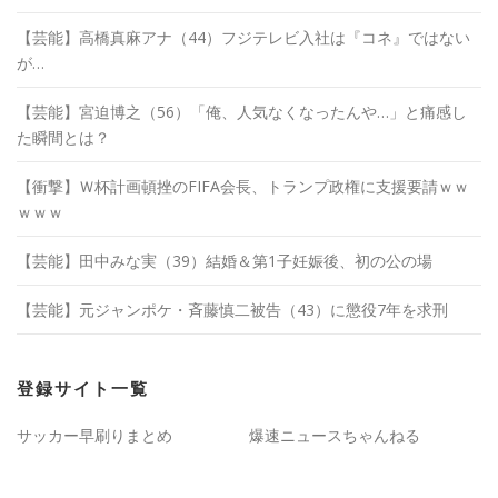
【芸能】高橋真麻アナ（44）フジテレビ入社は『コネ』ではない
が…
【芸能】宮迫博之（56）「俺、人気なくなったんや…」と痛感し
た瞬間とは？
【衝撃】Ｗ杯計画頓挫のFIFA会長、トランプ政権に支援要請ｗｗ
ｗｗｗ
【芸能】田中みな実（39）結婚＆第1子妊娠後、初の公の場
【芸能】元ジャンポケ・斉藤慎二被告（43）に懲役7年を求刑
登録サイト一覧
サッカー早刷りまとめ
爆速ニュースちゃんねる