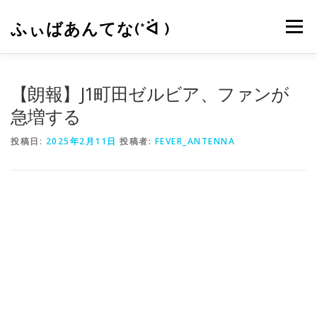
コ
ン
ふぃばあんてな(*ᐛ )
メニュー
テ
ン
ツ
へ
CONTACT
RSS
【朗報】J1町田ゼルビア、ファンが
ス
キ
急増する
ッ
プ
投稿日:
2025年2月11日
投稿者:
FEVER_ANTENNA