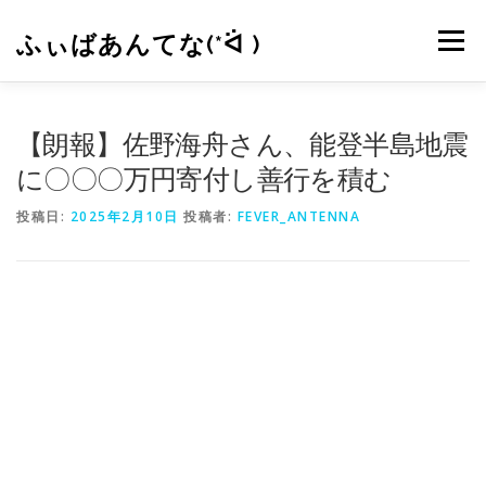
コ
ン
ふぃばあんてな(*ᐛ )
メニュー
テ
ン
ツ
へ
CONTACT
RSS
【朗報】佐野海舟さん、能登半島地震
ス
キ
に〇〇〇万円寄付し善行を積む
ッ
プ
投稿日:
2025年2月10日
投稿者:
FEVER_ANTENNA