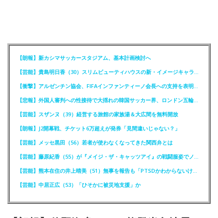
【朗報】新カシマサッカースタジアム、基本計画検討へ
【芸能】貴島明日香（30）スリムビューティハウスの新・イメージキャラクター就任！
【衝撃】アルゼンチン協会、FIFAインファンティーノ会長への支持を表明ｗｗｗｗ
【悲報】外国人審判への性接待で大揺れの韓国サッカー界、ロンドン五輪メダル剝奪か
【芸能】スザンヌ（39）経営する旅館の家族湯＆大広間を無料開放
【朗報】J2開幕戦、チケット6万超えが発券「見間違いじゃない？」
【芸能】メッセ黒田（56）若者が使わなくなってきた関西弁とは
【芸能】藤原紀香（55）が『メイジ・ザ・キャッツアイ』の戦闘服姿でノーバン投球
【芸能】熊本在住の井上晴美（51）無事を報告も「PTSDかわからないけど震えと涙が」
【芸能】中居正広（53）「ひそかに被災地支援」か