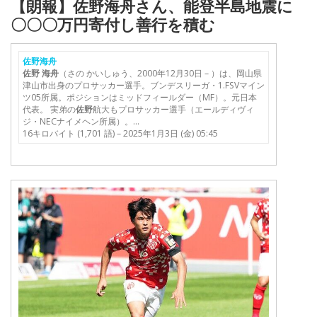
【朗報】佐野海舟さん、能登半島地震に
〇〇〇万円寄付し善行を積む
佐野海舟
佐野
海舟
（さの かいしゅう、2000年12月30日 – ）は、岡山県
津山市出身のプロサッカー選手。ブンデスリーガ・1.FSVマイン
ツ05所属。ポジションはミッドフィールダー（MF）。元日本
代表。 実弟の
佐野
航大もプロサッカー選手（エールディヴィ
ジ・NECナイメヘン所属）。…
16キロバイト (1,701 語) – 2025年1月3日 (金) 05:45