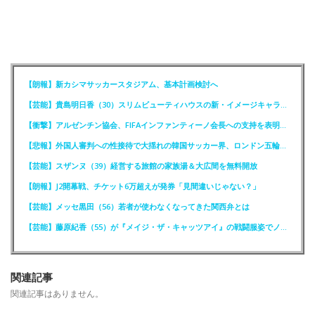
【朗報】新カシマサッカースタジアム、基本計画検討へ
【芸能】貴島明日香（30）スリムビューティハウスの新・イメージキャラクター就任！
【衝撃】アルゼンチン協会、FIFAインファンティーノ会長への支持を表明ｗｗｗｗ
【悲報】外国人審判への性接待で大揺れの韓国サッカー界、ロンドン五輪メダル剝奪か
【芸能】スザンヌ（39）経営する旅館の家族湯＆大広間を無料開放
【朗報】J2開幕戦、チケット6万超えが発券「見間違いじゃない？」
【芸能】メッセ黒田（56）若者が使わなくなってきた関西弁とは
【芸能】藤原紀香（55）が『メイジ・ザ・キャッツアイ』の戦闘服姿でノーバン投球
関連記事
関連記事はありません。