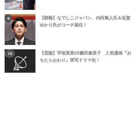
【朗報】なでしこジャパン、内田篤人氏＆近賀
ゆかり氏がコーチ就任！
【芸能】宇垣美里VS篠田麻里子 人気漫画『お
ちたらおわり』実写ドラマ化！