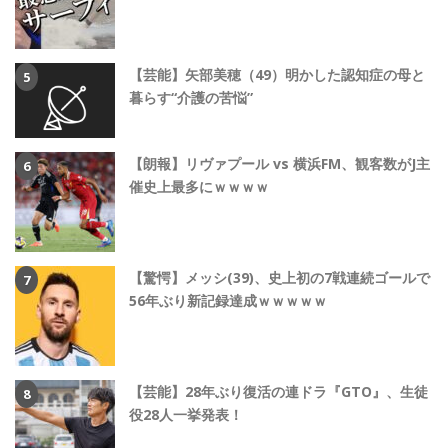
【芸能】矢部美穂（49）明かした認知症の母と
暮らす“介護の苦悩”
【朗報】リヴァプール vs 横浜FM、観客数がJ主
催史上最多にｗｗｗｗ
【驚愕】メッシ(39)、史上初の7戦連続ゴールで
56年ぶり新記録達成ｗｗｗｗｗ
【芸能】28年ぶり復活の連ドラ『GTO』、生徒
役28人一挙発表！