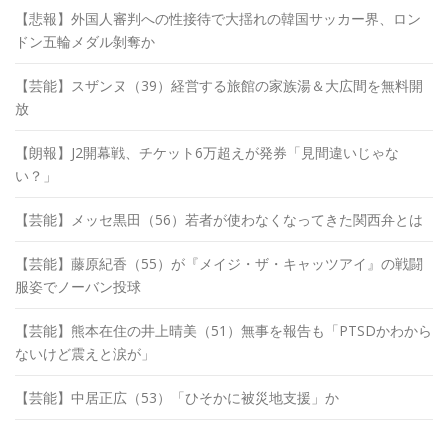
【悲報】外国人審判への性接待で大揺れの韓国サッカー界、ロン
ドン五輪メダル剝奪か
【芸能】スザンヌ（39）経営する旅館の家族湯＆大広間を無料開
放
【朗報】J2開幕戦、チケット6万超えが発券「見間違いじゃな
い？」
【芸能】メッセ黒田（56）若者が使わなくなってきた関西弁とは
【芸能】藤原紀香（55）が『メイジ・ザ・キャッツアイ』の戦闘
服姿でノーバン投球
【芸能】熊本在住の井上晴美（51）無事を報告も「PTSDかわから
ないけど震えと涙が」
【芸能】中居正広（53）「ひそかに被災地支援」か