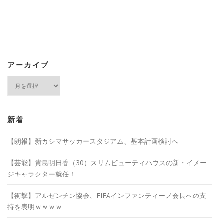
アーカイブ
ア
ー
カ
イ
ブ
新着
【朗報】新カシマサッカースタジアム、基本計画検討へ
【芸能】貴島明日香（30）スリムビューティハウスの新・イメー
ジキャラクター就任！
【衝撃】アルゼンチン協会、FIFAインファンティーノ会長への支
持を表明ｗｗｗｗ