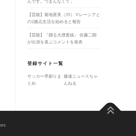
んです。つまんなくて」
【芸能】菊地亜美（35）マレーシアと
の2拠点生活を始めると報告
【芸能】『踊る大捜査線』 佐藤二朗
が出演を喜ぶコメントを発表
登録サイト一覧
サッカー早刷りま
爆速ニュースちゃ
とめ
んねる
mes