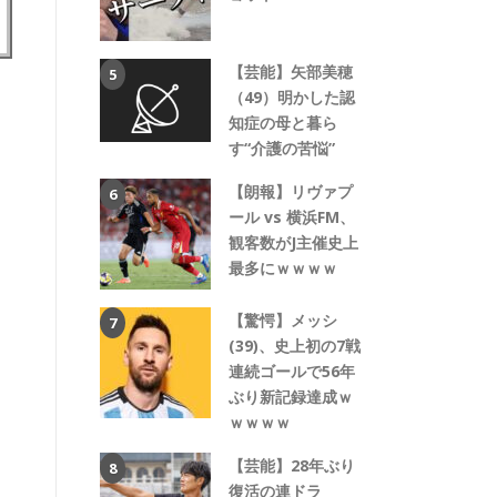
【芸能】矢部美穂
（49）明かした認
知症の母と暮ら
す“介護の苦悩”
【朗報】リヴァプ
ール vs 横浜FM、
観客数がJ主催史上
最多にｗｗｗｗ
【驚愕】メッシ
(39)、史上初の7戦
連続ゴールで56年
ぶり新記録達成ｗ
ｗｗｗｗ
【芸能】28年ぶり
復活の連ドラ