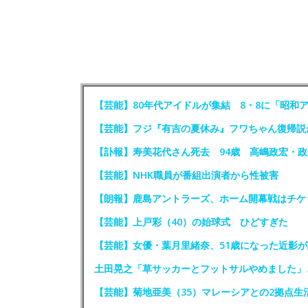
【芸能】80年代アイドルが集結 8・8に「昭和
【芸能】フジ『有吉の夏休み』フワちゃん復帰説
【訃報】寿美花代さん死去 94歳 高嶋政宏・
【芸能】NHK職員が番組出演者から性被害
【朗報】鹿島アントラーズ、ホーム開幕戦はチケ
【芸能】上戸彩（40）の始球式 ひどすぎた
【芸能】女優・葉月里緒奈、51歳になった近影が
土田晃之「草サッカーとフットサルやめました」
【芸能】菊地亜美（35）マレーシアとの2拠点生