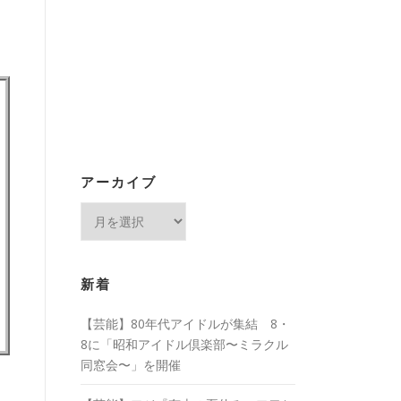
アーカイブ
ア
ー
カ
イ
新着
ブ
【芸能】80年代アイドルが集結 8・
8に「昭和アイドル倶楽部〜ミラクル
同窓会〜」を開催