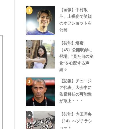
【画像】中村敬
斗、上裸姿で笑顔
のオフショットを
公開
【芸能】壇蜜
（45）公開収録に
登場、“見た目の変
化”を心配する声
続々
【悲報】チュニジ
ア代表、大会中に
監督解任の可能性
が浮上・・・
【芸能】内田理央
（34）ヘソチラシ
ョット