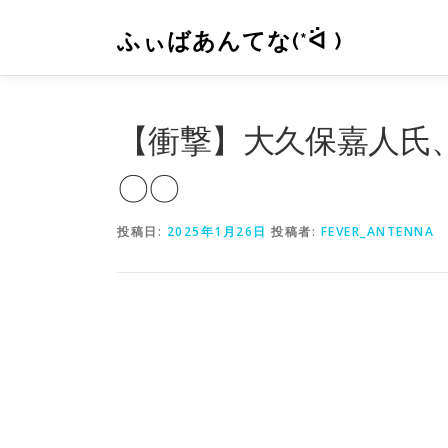
コ
ン
ふぃばあんてな(*ᐛ )
テ
ン
ツ
へ
【衝撃】大久保嘉人氏
ス
キ
〇〇
ッ
プ
投稿日:
2025年1月26日
投稿者:
FEVER_ANTENNA