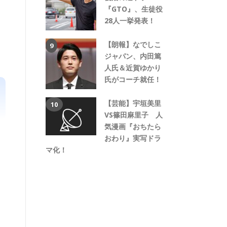
『GTO』、生徒役
28人一挙発表！
【朗報】なでしこ
ジャパン、内田篤
人氏＆近賀ゆかり
氏がコーチ就任！
【芸能】宇垣美里
VS篠田麻里子 人
気漫画『おちたら
おわり』実写ドラ
マ化！