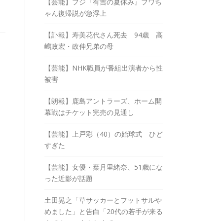
【芸能】フジ『有吉の夏休み』フワち
ゃん復帰説が急浮上
【訃報】寿美花代さん死去 94歳 高
嶋政宏・政伸兄弟の母
【芸能】NHK職員が番組出演者から性
被害
【朗報】鹿島アントラーズ、ホーム開
幕戦はチケット完売の見通し
【芸能】上戸彩（40）の始球式 ひど
すぎた
【芸能】女優・葉月里緒奈、51歳にな
った近影が話題
土田晃之「草サッカーとフットサルや
めました」と告白「20代の若手が来る