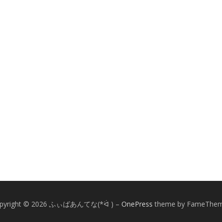
pyright © 2026 ふぃばあんてな(*ᐛ )
–
OnePress
theme by FameThe