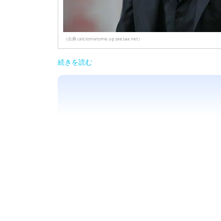
（出典 calciomatome.up.seesaa.net）
続きを読む