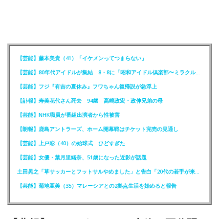
【芸能】藤本美貴（41）「イケメンってつまらない」
【芸能】80年代アイドルが集結 8・8に「昭和アイドル倶楽部〜ミラクル同窓会〜」を開催
【芸能】フジ『有吉の夏休み』フワちゃん復帰説が急浮上
【訃報】寿美花代さん死去 94歳 高嶋政宏・政伸兄弟の母
【芸能】NHK職員が番組出演者から性被害
【朗報】鹿島アントラーズ、ホーム開幕戦はチケット完売の見通し
【芸能】上戸彩（40）の始球式 ひどすぎた
【芸能】女優・葉月里緒奈、51歳になった近影が話題
土田晃之「草サッカーとフットサルやめました」と告白「20代の若手が来るんです。つまんなくて」
【芸能】菊地亜美（35）マレーシアとの2拠点生活を始めると報告