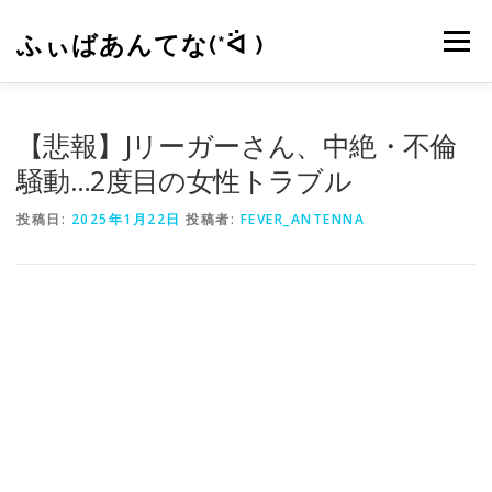
コ
ン
ふぃばあんてな(*ᐛ )
メニュー
テ
ン
ツ
へ
CONTACT
RSS
【悲報】Jリーガーさん、中絶・不倫
ス
キ
騒動…2度目の女性トラブル
ッ
プ
投稿日:
2025年1月22日
投稿者:
FEVER_ANTENNA