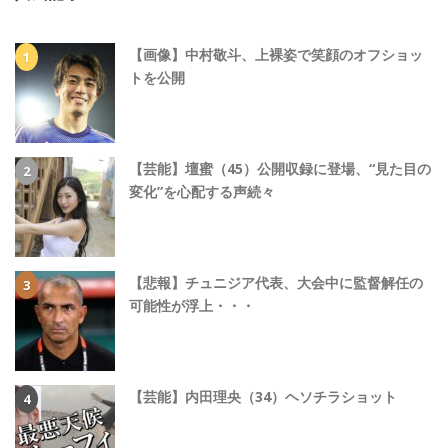
【画像】中村敬斗、上裸姿で笑顔のオフショッ
トを公開
【芸能】壇蜜（45）公開収録に登場、“見た目の
変化”を心配する声続々
【悲報】チュニジア代表、大会中に監督解任の
可能性が浮上・・・
【芸能】内田理央（34）ヘソチラショット