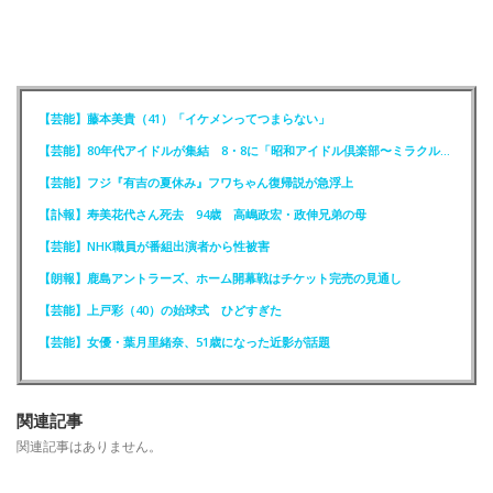
【芸能】藤本美貴（41）「イケメンってつまらない」
【芸能】80年代アイドルが集結 8・8に「昭和アイドル倶楽部〜ミラクル同窓会〜」を開催
【芸能】フジ『有吉の夏休み』フワちゃん復帰説が急浮上
【訃報】寿美花代さん死去 94歳 高嶋政宏・政伸兄弟の母
【芸能】NHK職員が番組出演者から性被害
【朗報】鹿島アントラーズ、ホーム開幕戦はチケット完売の見通し
【芸能】上戸彩（40）の始球式 ひどすぎた
【芸能】女優・葉月里緒奈、51歳になった近影が話題
関連記事
関連記事はありません。