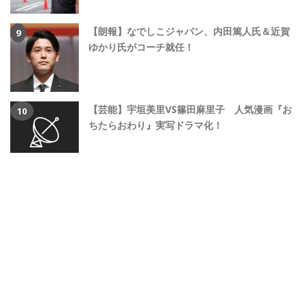
【朗報】なでしこジャパン、内田篤人氏＆近賀
ゆかり氏がコーチ就任！
【芸能】宇垣美里VS篠田麻里子 人気漫画『お
ちたらおわり』実写ドラマ化！