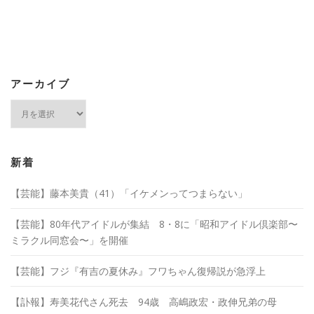
アーカイブ
ア
ー
カ
イ
ブ
新着
【芸能】藤本美貴（41）「イケメンってつまらない」
【芸能】80年代アイドルが集結 8・8に「昭和アイドル倶楽部〜
ミラクル同窓会〜」を開催
【芸能】フジ『有吉の夏休み』フワちゃん復帰説が急浮上
【訃報】寿美花代さん死去 94歳 高嶋政宏・政伸兄弟の母