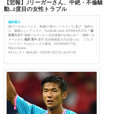
【悲報】Jリーガーさん、中絶・不倫騒
動…2度目の女性トラブル
福田晃斗
J初ゴールのトーレス、鳥栖の“新ホットライン”に喜び 福田か
ら「素晴らしいアシスト」football-zone 2018年8月27日 ^
福
田晃斗
選手 湘南ベルマーレへ完全移籍のお知らせ ^ 『湘南ベル
マーレから
福田
晃斗
選手 完全移籍加入のお知らせ』（プレス
リリース）アルビレックス新潟、2020年8月17日。
https://www…
9キロバイト (804 語) – 2025年1月21日 (火) 07:58