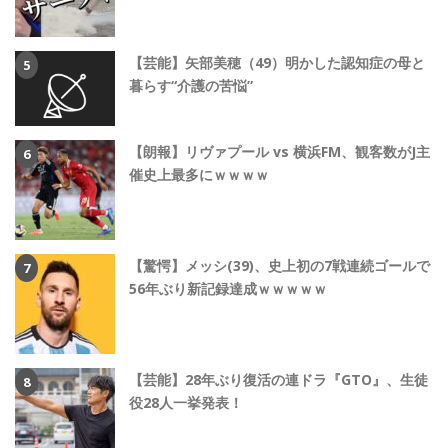
【芸能】矢部美穂（49）明かした認知症の母と
暮らす“介護の苦悩”
【朗報】リヴァプール vs 横浜FM、観客数がJ主
催史上最多にｗｗｗｗ
【驚愕】メッシ(39)、史上初の7戦連続ゴールで
56年ぶり新記録達成ｗｗｗｗｗ
【芸能】28年ぶり復活の連ドラ『GTO』、生徒
役28人一挙発表！